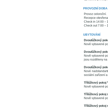
PROVOZNÍ DOBA
Provoz celoroční.
Recepce otevřena 
Check in 14:00 – 
Check out 7:00 – 
UBYTOVÁNÍ
Dvoulůžkový poko
Nově vybavené pok
Dvoulůžkový pokoj
Nově vybavené poko
jsou rozděleny na
Dvoulůžkový poko
Nové nadstandartn
sociální zařízení a
Třílůžkový pokoj *
Nově vybavené pok
Třílůžkový pokoj s
Nově vybavené poko
Třílůžkový pokoj 