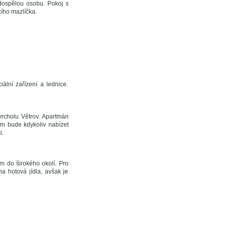
 dospělou osobu. Pokoj s
ího mazlíčka.
ální zařízení a lednice.
vrcholu Větrov. Apartmán
m bude kdykoliv nabízet
i.
m do širokého okolí. Pro
a hotová jídla, avšak je