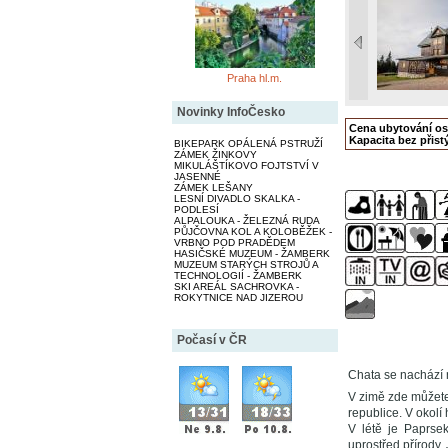
Praha hl.m.
Novinky InfoČesko
Cena ubytování o
Kapacita bez přistý
BIKEPARK OPÁLENÁ PSTRUŽÍ
ZÁMEK ŽINKOVY
MIKULÁŠTÍKOVO FOJTSTVÍ V
JASENNÉ
ZÁMEK LEŠANY
LESNÍ DIVADLO SKALKA -
PODLESÍ
ALPALOUKA - ŽELEZNÁ RUDA
PŮJČOVNA KOL A KOLOBĚŽEK -
VRBNO POD PRADĚDEM
HASIČSKÉ MUZEUM - ŽAMBERK
MUZEUM STARÝCH STROJŮ A
TECHNOLOGIÍ - ŽAMBERK
SKI AREÁL SACHROVKA -
ROKYTNICE NAD JIZEROU
Počasí v ČR
Chata se nachází 
V zimě zde můžete
republice. V okol
V létě je Paprsek
uprostřed přírody