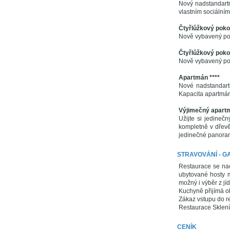
Nový nadstandartn
vlastním sociální
Čtyřlůžkový pokoj
Nově vybavený pok
Čtyřlůžkový pokoj
Nově vybavený pok
Apartmán ****
Nové nadstandartn
Kapacita apartmán
Výjimečný apartm
Užijte si jedineč
kompletně v dřevě
jedinečné panoram
STRAVOVÁNÍ - 
Restaurace se nac
ubytované hosty m
možný i výběr z jíd
Kuchyně přijímá o
Zákaz vstupu do re
Restaurace Skleník
CENÍK