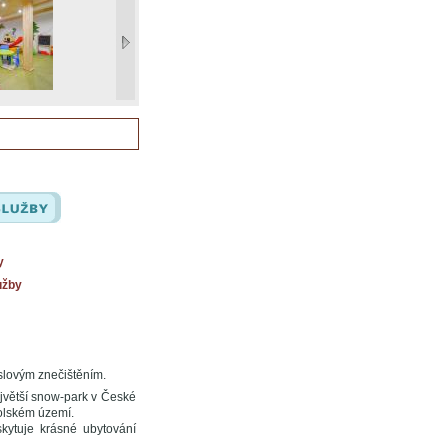
y
užby
slovým znečištěním.
ejvětší snow-park v České
polském území.
skytuje krásné ubytování