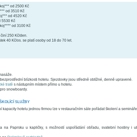
koj*** od 2500 Kč
j*** od 3510 Kč
oj*** od 4520 Kč
d 5530 Kč
oj**** od 3100 Kč
činí 250 Kč/den.
ek 40 Kč/os. se platí osoby od 18 do 70 let.
 masáže.
bezprostřední blízkosti hotelu. Sjezdovky jsou středně obtížné, denně upravené.
ké tratě
s nástupním místem přímo u hotelu.
y pro snowboardy.
ŠKOLÍCÍ SLUŽBY
 kapacity hotelu jednou firmou lze v restauračním sále pořádat školení a semináře
a na Paprsku u kapličky, s možností uspořádání obřadu, svatební hostiny i 