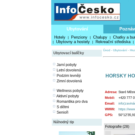
Ubytování
Poznáv
Hotely
Penziony
Chalupy
Chatky a bu
|
|
|
Ubytovny a hostely
Rekreační střediska
|
|
|
Úvod
-
Ubytování
-
Hru
Ubytovací balíčky
Jarní pobyty
Letní dovolená
HORSKY HO
Podzim levněji
Zimní dovolená
Wellness pobyty
Adresa:
Staré Měst
Aktivní pobyty
Mobil:
+420 777 0
Romantika pro dva
Email:
info(zavin
S dětmi
WWW:
https://ww
Senioři
GPS:
50°12'35,9
Náhodný tip
Fotografie (28)