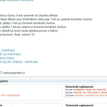
a na
Dalimilově rozhledně
.
šnou čarou: 6 km severně od Starého Města
 Staré Město pod Sněžníkem, déle pak 7 km po zelené turistické značce.
, pěšky 7 km po červené turistické značce.
, pěšky 7 km po zelené a červené turistické značce.
období je lesní cesta sjízdná pouze s řetězy.
a červené, žluté, zelené TZ
L PAPRSEK
Ě NA PAPRSKU
ROZHLEDNA
 VELKÉ VRBNO - PAPRSEK
: www.paprsek.cz
ajdete
Historické zajímavosti
8,5 km
KAMENNÝ ZNAK NA BUDOVĚ Č.
9,9 km
KOSTEL SV. VÁCLAVA V LIPO
 POD SNĚŽNÍKEM
10,0 km
HROBKA JOHANNA SCHROTHA
ti
Technické zajímavosti