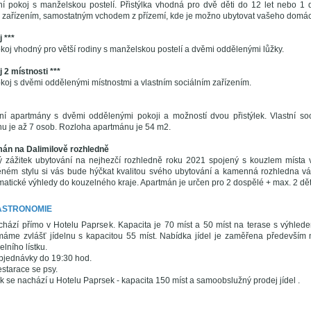
í pokoj s manželskou postelí. Přistýlka vhodná pro dvě děti do 12 let nebo 1
m zařízením, samostatným vchodem z přízemí, kde je možno ubytovat vašeho domác
 ***
oj vhodný pro větší rodiny s manželskou postelí a dvěmi oddělenými lůžky.
 2 místnosti ***
oj s dvěmi oddělenými místnostmi a vlastním sociálním zařízením.
í apartmány s dvěmi oddělenými pokoji a možností dvou přistýlek. Vlastní soci
u je až 7 osob. Rozloha apartmánu je 54 m2.
án na Dalimilově rozhledně
ný zážitek ubytování na nejhezčí rozhledně roku 2021 spojený s kouzlem místa 
ném stylu si vás bude hýčkat kvalitou svého ubytování a kamenná rozhledna vá
atické výhledy do kouzelného kraje. Apartmán je určen pro 2 dospělé + max. 2 dět
GASTRONOMIE
hází přímo v Hotelu Paprsek. Kapacita je 70 míst a 50 míst na terase s výhlede
áme zvlášť jídelnu s kapacitou 55 míst. Nabídka jídel je zaměřena především n
elního lístku.
bjednávky do 19:30 hod.
starace se psy.
 se nachází u Hotelu Paprsek - kapacita 150 míst a samoobslužný prodej jídel .