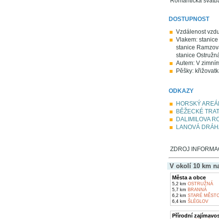
Romantická svatb
DOSTUPNOST
Vzdálenost vzdu
Vlakem: stanice
stanice Ramzová
stanice Ostružná
Autem: V zimním 
Pěšky: křižovatk
ODKAZY
HORSKÝ AREÁ
BĚŽECKÉ TRAT
DALIMILOVA 
LANOVÁ DRÁHA
ZDROJ INFORMACÍ
V okolí 10 km n
Města a obce
5,2 km
OSTRUŽNÁ
5,7 km
BRANNÁ
6,2 km
STARÉ MĚSTO
6,4 km
ŠLÉGLOV
Přírodní zajímavos