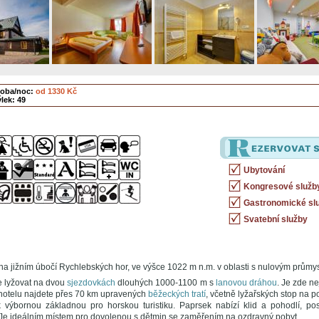
soba/noc:
od 1330 Kč
lek: 49
Ubytování
Kongresové služb
Gastronomické sl
Svatební služby
na jižním úbočí Rychlebských hor, ve výšce 1022 m n.m. v oblasti s nulovým průmy
 lyžovat na dvou
sjezdovkách
dlouhých 1000-1100 m s
lanovou dráhou
. Je zde n
í hotelu najdete přes 70 km upravených
běžeckých tratí
, včetně lyžařských stop na 
 výbornou základnou pro horskou turistiku. Paprsek nabízí klid a pohodlí, po
. Je ideálním místem pro dovolenou s dětmin se zaměřením na ozdravný pobyt.