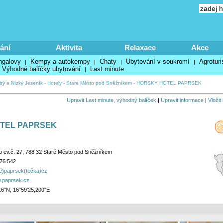
ání
Aktivita
Relaxace
Akce
ngalovy
Kempy a autokempy
Chaty
Ubytování v soukromí
Agroturi
|
|
|
|
Výhodné balíčky ubytování
Last minute
|
bý a Nízký Jeseník
-
Hotely
-
Staré Město pod Sněžníkem
-
HORSKY HOTEL PAPRSEK
Upravit Last minute, výhodný balíček
|
Upravit informace
|
Vložit
TEL PAPRSEK
o ev.č. 27, 788 32 Staré Město pod Sněžníkem
76 542
áč)paprsek(tečka)cz
w.paprsek.cz
16"N, 16°59'25,200"E