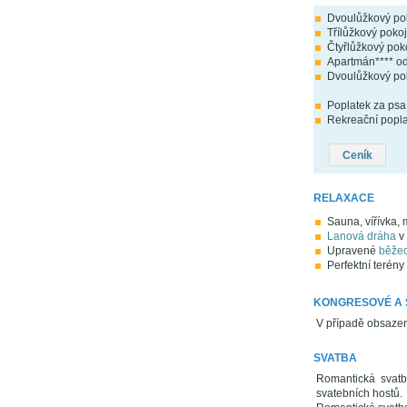
Dvoulůžkový po
Třílůžkový poko
Čtyřlůžkový pok
Apartmán**** o
Dvoulůžkový pok
Poplatek za psa 
Rekreační poplat
Ceník
RELAXACE
Sauna, vířívka,
Lanová dráha
v 
Upravené
běžec
Perfektní terén
KONGRESOVÉ A 
V případě obsazení
SVATBA
Romantická svatb
svatebních hostů.