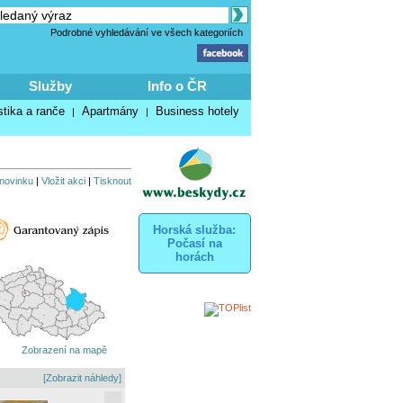
Podrobné vyhledávání ve všech kategoriích
Služby
Info o ČR
stika a ranče
Apartmány
Business hotely
|
|
 novinku
|
Vložit akci
|
Tisknout
Horská služba:
Počasí na
horách
Zobrazení na mapě
[Zobrazit náhledy]