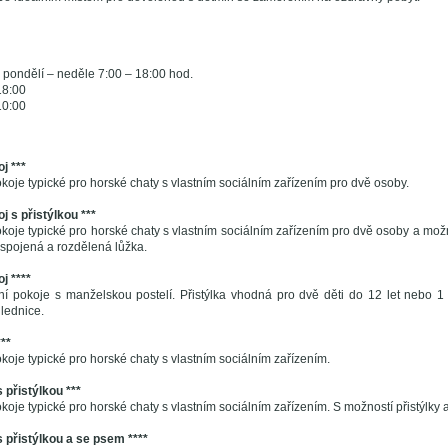
pondělí – neděle 7:00 – 18:00 hod.
18:00
10:00
j ***
oje typické pro horské chaty s vlastním sociálním zařízením pro dvě osoby.
 s přistýlkou ***
je typické pro horské chaty s vlastním sociálním zařízením pro dvě osoby a možno
 spojená a rozdělená lůžka.
j ****
í pokoje s manželskou postelí. Přistýlka vhodná pro dvě děti do 12 let nebo 1
 lednice.
**
oje typické pro horské chaty s vlastním sociálním zařízením.
 přistýlkou ***
je typické pro horské chaty s vlastním sociálním zařízením. S možností přistýlky a
s přistýlkou a se psem ****